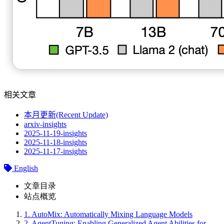
相关文章
本月更新(Recent Update)
arxiv-insights
2025-11-19-insights
2025-11-18-insights
2025-11-17-insights
English
文章目录
站点概览
1.
AutoMix: Automatically Mixing Language Models
2.
AgentTuning: Enabling Generalized Agent Abilities for