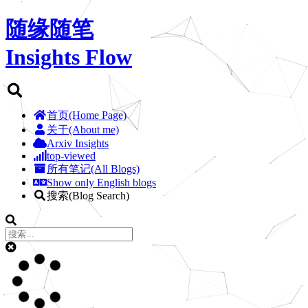
随缘随笔
Insights Flow
首页(Home Page)
关于(About me)
Arxiv Insights
top-viewed
所有笔记(All Blogs)
Show only English blogs
搜索(Blog Search)