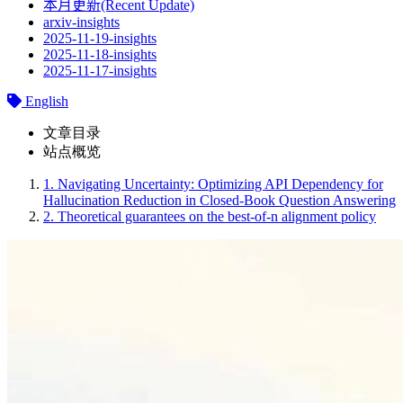
本月更新(Recent Update)
arxiv-insights
2025-11-19-insights
2025-11-18-insights
2025-11-17-insights
English
文章目录
站点概览
1.
Navigating Uncertainty: Optimizing API Dependency for
Hallucination Reduction in Closed-Book Question Answering
2.
Theoretical guarantees on the best-of-n alignment policy