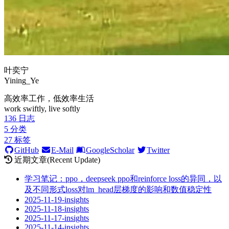
叶奕宁
Yining_Ye
高效率工作，低效率生活
work swiftly, live softly
136
日志
5
分类
27
标签
GitHub
E-Mail
GoogleScholar
Twitter
近期文章(Recent Update)
学习笔记：ppo，deepseek ppo和reinforce loss的异同，以
及不同形式loss对lm_head层梯度的影响和数值稳定性
2025-11-19-insights
2025-11-18-insights
2025-11-17-insights
2025-11-14-insights