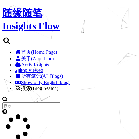
随缘随笔
Insights Flow
首页(Home Page)
关于(About me)
Arxiv Insights
top-viewed
所有笔记(All Blogs)
Show only English blogs
搜索(Blog Search)