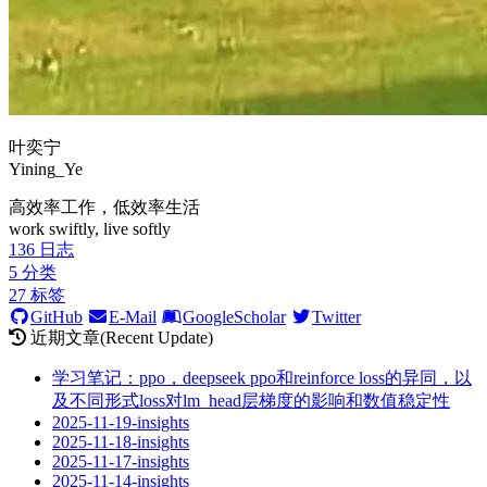
叶奕宁
Yining_Ye
高效率工作，低效率生活
work swiftly, live softly
136
日志
5
分类
27
标签
GitHub
E-Mail
GoogleScholar
Twitter
近期文章(Recent Update)
学习笔记：ppo，deepseek ppo和reinforce loss的异同，以
及不同形式loss对lm_head层梯度的影响和数值稳定性
2025-11-19-insights
2025-11-18-insights
2025-11-17-insights
2025-11-14-insights