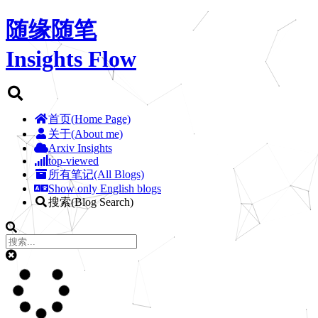
随缘随笔
Insights Flow
首页(Home Page)
关于(About me)
Arxiv Insights
top-viewed
所有笔记(All Blogs)
Show only English blogs
搜索(Blog Search)