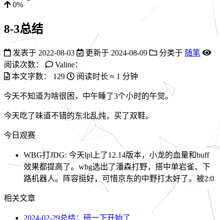
0%
8-3总结
发表于
2022-08-03
更新于
2024-08-09
分类于
随笔
阅读次数：
Valine：
本文字数：
129
阅读时长 ≈
1 分钟
今天不知道为啥很困，中午睡了3个小时的午觉。
今天吃了味道不错的东北乱炖，买了双鞋。
今日观赛
WBG打JDG: 今天lpl上了12.14版本，小龙的血量和buff
效果都提高了。wbg选出了潘森打野，搭中单岩雀、下
路机器人。阵容挺好，可惜京东的中野打太好了。被2:0
相关文章
2024-02-29总结：研一下开始了