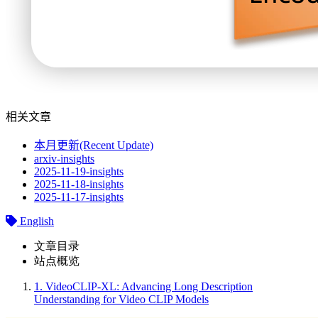
相关文章
本月更新(Recent Update)
arxiv-insights
2025-11-19-insights
2025-11-18-insights
2025-11-17-insights
English
文章目录
站点概览
1.
VideoCLIP-XL: Advancing Long Description
Understanding for Video CLIP Models