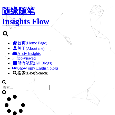
随缘随笔
Insights Flow
首页(Home Page)
关于(About me)
Arxiv Insights
top-viewed
所有笔记(All Blogs)
Show only English blogs
搜索(Blog Search)