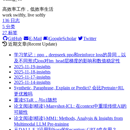
高效率工作，低效率生活
work swiftly, live softly
136
日志
5
分类
27
标签
GitHub
E-Mail
GoogleScholar
Twitter
近期文章(Recent Update)
学习笔记：ppo，deepseek ppo和reinforce loss的异同，以
及不同形式loss对lm_head层梯度的影响和数值稳定性
2025-11-19-insights
2025-11-18-insights
2025-11-17-insights
2025-11-14-insights
Synthetic, Paraphrase, Explain or Predict? 会比Pretrain+RL
更优雅吗
重读STaR，与o1随想
论文阅读[精读]-Manyshot-ICL: 在context中重现传统AI的
可能性
论文阅读[精读]-MM1: Methods, Analysis & Insights from
Multimodal LLM Pre-training
从DALL.E 3沿用到Sora的Recaption: GPT4也在用？