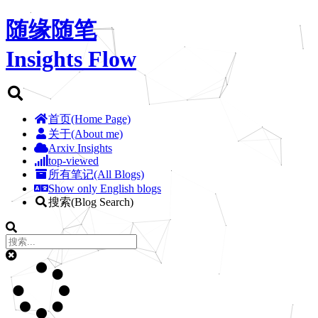
随缘随笔
Insights Flow
首页(Home Page)
关于(About me)
Arxiv Insights
top-viewed
所有笔记(All Blogs)
Show only English blogs
搜索(Blog Search)