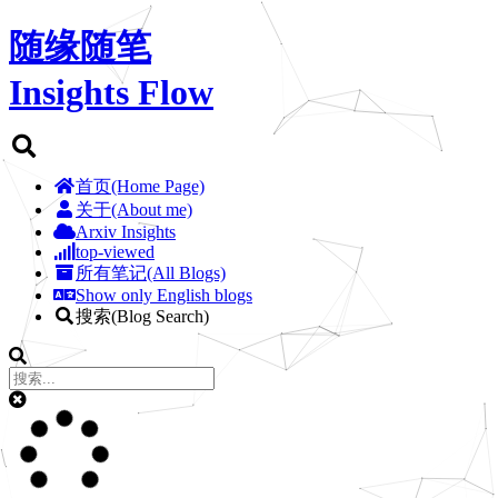
随缘随笔
Insights Flow
首页(Home Page)
关于(About me)
Arxiv Insights
top-viewed
所有笔记(All Blogs)
Show only English blogs
搜索(Blog Search)