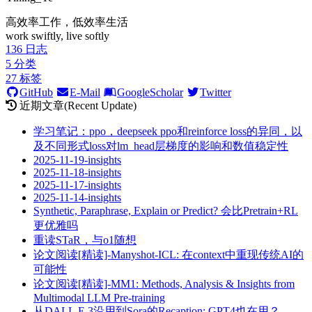
高效率工作，低效率生活
work swiftly, live softly
136
日志
5
分类
27
标签
GitHub
E-Mail
GoogleScholar
Twitter
近期文章(Recent Update)
学习笔记：ppo，deepseek ppo和reinforce loss的异同，以
及不同形式loss对lm_head层梯度的影响和数值稳定性
2025-11-19-insights
2025-11-18-insights
2025-11-17-insights
2025-11-14-insights
Synthetic, Paraphrase, Explain or Predict? 会比Pretrain+RL
更优雅吗
重读STaR，与o1随想
论文阅读[精读]-Manyshot-ICL: 在context中重现传统AI的
可能性
论文阅读[精读]-MM1: Methods, Analysis & Insights from
Multimodal LLM Pre-training
从DALL.E 3沿用到Sora的Recaption: GPT4也在用？