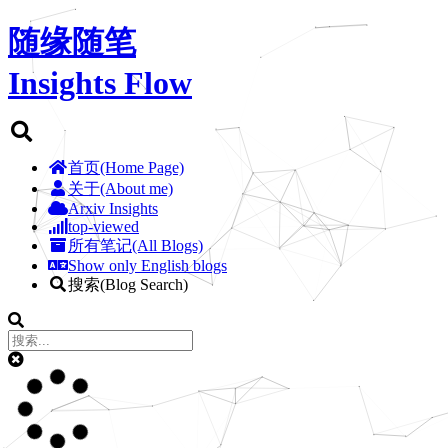
随缘随笔
Insights Flow
首页(Home Page)
关于(About me)
Arxiv Insights
top-viewed
所有笔记(All Blogs)
Show only English blogs
搜索(Blog Search)