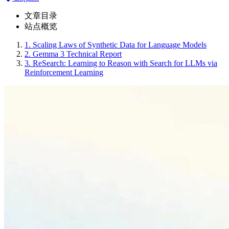
文章目录
站点概览
1.
Scaling Laws of Synthetic Data for Language Models
2.
Gemma 3 Technical Report
3.
ReSearch: Learning to Reason with Search for LLMs via
Reinforcement Learning