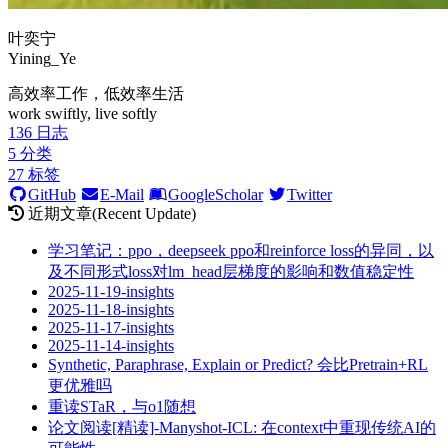
叶奕宁
Yining_Ye
高效率工作，低效率生活
work swiftly, live softly
136
日志
5
分类
27
标签
GitHub
E-Mail
GoogleScholar
Twitter
近期文章(Recent Update)
学习笔记：ppo，deepseek ppo和reinforce loss的异同，以
及不同形式loss对lm_head层梯度的影响和数值稳定性
2025-11-19-insights
2025-11-18-insights
2025-11-17-insights
2025-11-14-insights
Synthetic, Paraphrase, Explain or Predict? 会比Pretrain+RL
更优雅吗
重读STaR，与o1随想
论文阅读[精读]-Manyshot-ICL: 在context中重现传统AI的