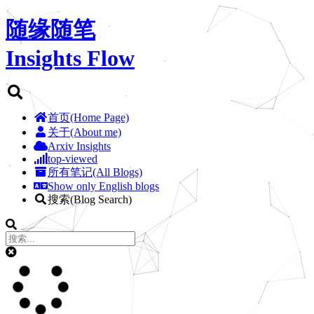
随缘随笔
Insights Flow
首页(Home Page)
关于(About me)
Arxiv Insights
top-viewed
所有笔记(All Blogs)
Show only English blogs
搜索(Blog Search)