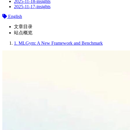
2025-11-18-insights
2025-11-17-insights
English
文章目录
站点概览
1.
MLGym: A New Framework and Benchmark