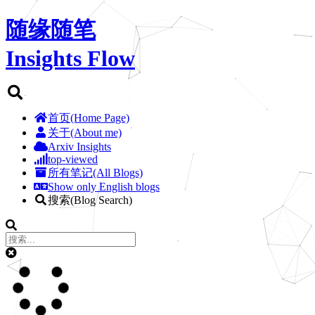
随缘随笔
Insights Flow
首页(Home Page)
关于(About me)
Arxiv Insights
top-viewed
所有笔记(All Blogs)
Show only English blogs
搜索(Blog Search)