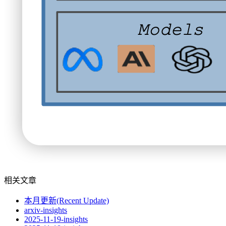
相关文章
本月更新(Recent Update)
arxiv-insights
2025-11-19-insights