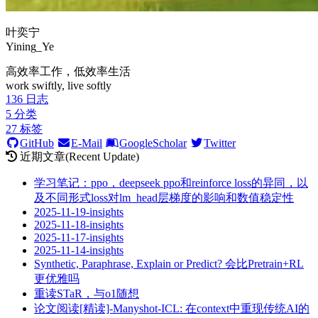
叶奕宁
Yining_Ye
高效率工作，低效率生活
work swiftly, live softly
136
日志
5
分类
27
标签
GitHub
E-Mail
GoogleScholar
Twitter
近期文章(Recent Update)
学习笔记：ppo，deepseek ppo和reinforce loss的异同，以
及不同形式loss对lm_head层梯度的影响和数值稳定性
2025-11-19-insights
2025-11-18-insights
2025-11-17-insights
2025-11-14-insights
Synthetic, Paraphrase, Explain or Predict? 会比Pretrain+RL
更优雅吗
重读STaR，与o1随想
论文阅读[精读]-Manyshot-ICL: 在context中重现传统AI的