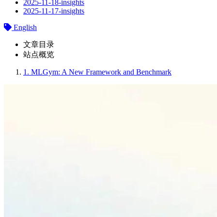
2025-11-18-insights
2025-11-17-insights
English
文章目录
站点概览
1.
MLGym: A New Framework and Benchmark