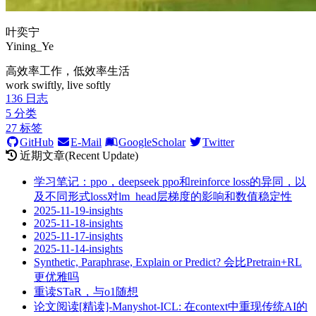
叶奕宁
Yining_Ye
高效率工作，低效率生活
work swiftly, live softly
136
日志
5
分类
27
标签
GitHub
E-Mail
GoogleScholar
Twitter
近期文章(Recent Update)
学习笔记：ppo，deepseek ppo和reinforce loss的异同，以
及不同形式loss对lm_head层梯度的影响和数值稳定性
2025-11-19-insights
2025-11-18-insights
2025-11-17-insights
2025-11-14-insights
Synthetic, Paraphrase, Explain or Predict? 会比Pretrain+RL
更优雅吗
重读STaR，与o1随想
论文阅读[精读]-Manyshot-ICL: 在context中重现传统AI的