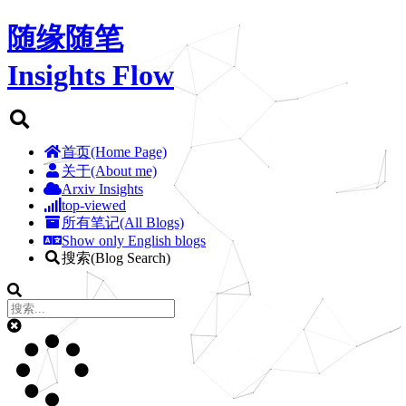
随缘随笔
Insights Flow
首页(Home Page)
关于(About me)
Arxiv Insights
top-viewed
所有笔记(All Blogs)
Show only English blogs
搜索(Blog Search)