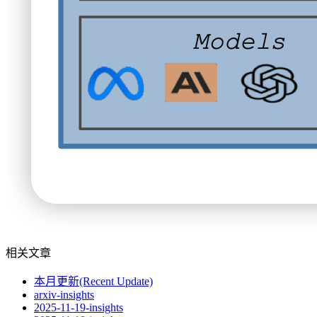
相关文章
本月更新(Recent Update)
arxiv-insights
2025-11-19-insights