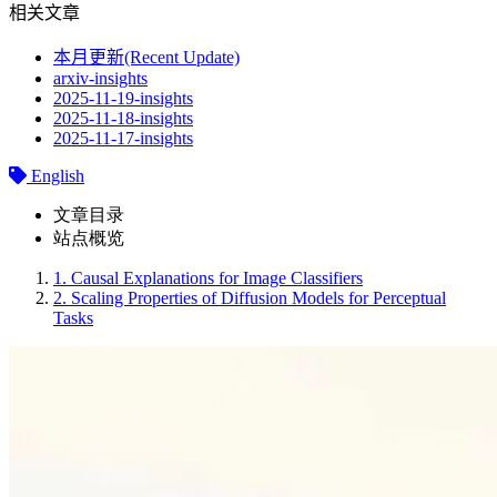
相关文章
本月更新(Recent Update)
arxiv-insights
2025-11-19-insights
2025-11-18-insights
2025-11-17-insights
English
文章目录
站点概览
1.
Causal Explanations for Image Classifiers
2.
Scaling Properties of Diffusion Models for Perceptual
Tasks