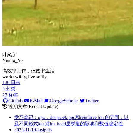
叶奕宁
Yining_Ye
高效率工作，低效率生活
work swiftly, live softly
136
日志
5
分类
27
标签
GitHub
E-Mail
GoogleScholar
Twitter
近期文章(Recent Update)
学习笔记：ppo，deepseek ppo和reinforce loss的异同，以
及不同形式loss对lm_head层梯度的影响和数值稳定性
2025-11-19-insights