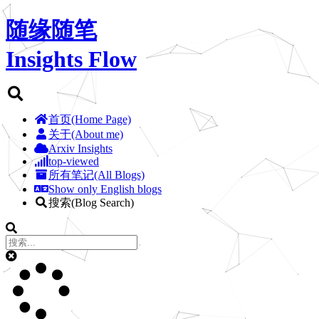
随缘随笔
Insights Flow
首页(Home Page)
关于(About me)
Arxiv Insights
top-viewed
所有笔记(All Blogs)
Show only English blogs
搜索(Blog Search)