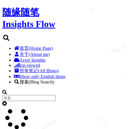
随缘随笔
Insights Flow
首页(Home Page)
关于(About me)
Arxiv Insights
top-viewed
所有笔记(All Blogs)
Show only English blogs
搜索(Blog Search)