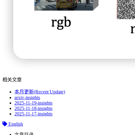
相关文章
本月更新(Recent Update)
arxiv-insights
2025-11-19-insights
2025-11-18-insights
2025-11-17-insights
English
文章目录