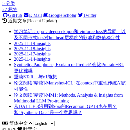
5
分类
27
标签
GitHub
E-Mail
GoogleScholar
Twitter
近期文章(Recent Update)
学习笔记：ppo，deepseek ppo和reinforce loss的异同，以
及不同形式loss对lm_head层梯度的影响和数值稳定性
2025-11-19-insights
2025-11-18-insights
2025-11-17-insights
2025-11-14-insights
Synthetic, Paraphrase, Explain or Predict? 会比Pretrain+RL
更优雅吗
重读STaR，与o1随想
论文阅读[精读]-Manyshot-ICL: 在context中重现传统AI的
可能性
论文阅读[精读]-MM1: Methods, Analysis & Insights from
Multimodal LLM Pre-training
从DALL.E 3沿用到Sora的Recaption: GPT4也在用？
和"Synthetic Data"是一个意思吗？
简体中文
©
2026
叶奕宁