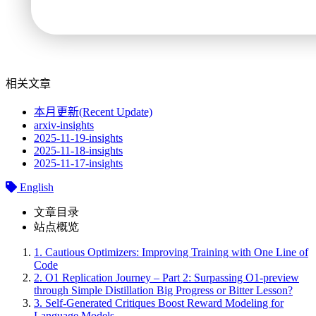
相关文章
本月更新(Recent Update)
arxiv-insights
2025-11-19-insights
2025-11-18-insights
2025-11-17-insights
English
文章目录
站点概览
1.
Cautious Optimizers: Improving Training with One Line of
Code
2.
O1 Replication Journey – Part 2: Surpassing O1-preview
through Simple Distillation Big Progress or Bitter Lesson?
3.
Self-Generated Critiques Boost Reward Modeling for
Language Models