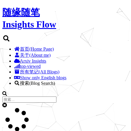
随缘随笔
Insights Flow
首页(Home Page)
关于(About me)
Arxiv Insights
top-viewed
所有笔记(All Blogs)
Show only English blogs
搜索(Blog Search)