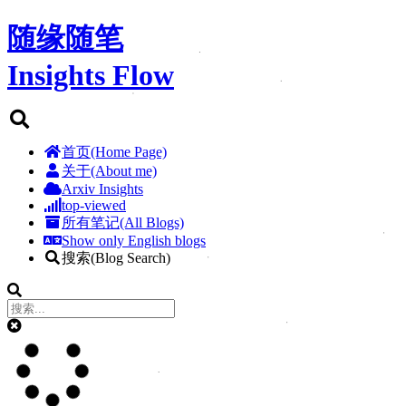
随缘随笔
Insights Flow
首页(Home Page)
关于(About me)
Arxiv Insights
top-viewed
所有笔记(All Blogs)
Show only English blogs
搜索(Blog Search)