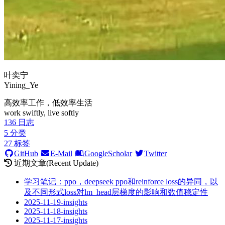
叶奕宁
Yining_Ye
高效率工作，低效率生活
work swiftly, live softly
136
日志
5
分类
27
标签
GitHub
E-Mail
GoogleScholar
Twitter
近期文章(Recent Update)
学习笔记：ppo，deepseek ppo和reinforce loss的异同，以
及不同形式loss对lm_head层梯度的影响和数值稳定性
2025-11-19-insights
2025-11-18-insights
2025-11-17-insights