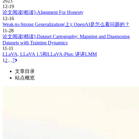
2023
12-19
论文阅读[粗读]-Alignment For Honesty
12-16
Weak-to-Strong Generalization(上): OpenAI是怎么看问题的？
11-28
论文阅读[精读]-Dataset Cartography: Mapping and Diagnosing
Datasets with Training Dynamics
11-11
LLaVA, LLaVA 1.5和LLaVA-Plus: 讲讲LMM
1
2
…
7
文章目录
站点概览