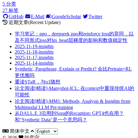
5
分类
27
标签
GitHub
E-Mail
GoogleScholar
Twitter
近期文章(Recent Update)
学习笔记：ppo，deepseek ppo和reinforce loss的异同，以
及不同形式loss对lm_head层梯度的影响和数值稳定性
2025-11-19-insights
2025-11-18-insights
2025-11-17-insights
2025-11-14-insights
Synthetic, Paraphrase, Explain or Predict? 会比Pretrain+RL
更优雅吗
重读STaR，与o1随想
论文阅读[精读]-Manyshot-ICL: 在context中重现传统AI的
可能性
论文阅读[精读]-MM1: Methods, Analysis & Insights from
Multimodal LLM Pre-training
从DALL.E 3沿用到Sora的Recaption: GPT4也在用？
和"Synthetic Data"是一个意思吗？
简体中文
©
2026
叶奕宁