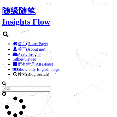
随缘随笔
Insights Flow
首页(Home Page)
关于(About me)
Arxiv Insights
top-viewed
所有笔记(All Blogs)
Show only English blogs
搜索(Blog Search)