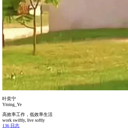
叶奕宁
Yining_Ye
高效率工作，低效率生活
work swiftly, live softly
136
日志