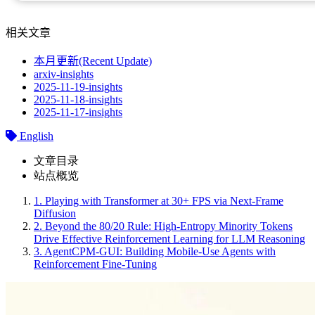
相关文章
本月更新(Recent Update)
arxiv-insights
2025-11-19-insights
2025-11-18-insights
2025-11-17-insights
English
文章目录
站点概览
1.
Playing with Transformer at 30+ FPS via Next-Frame
Diffusion
2.
Beyond the 80/20 Rule: High-Entropy Minority Tokens
Drive Effective Reinforcement Learning for LLM Reasoning
3.
AgentCPM-GUI: Building Mobile-Use Agents with
Reinforcement Fine-Tuning