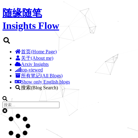
随缘随笔
Insights Flow
首页(Home Page)
关于(About me)
Arxiv Insights
top-viewed
所有笔记(All Blogs)
Show only English blogs
搜索(Blog Search)