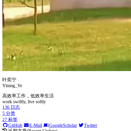
叶奕宁
Yining_Ye
高效率工作，低效率生活
work swiftly, live softly
136
日志
5
分类
27
标签
GitHub
E-Mail
GoogleScholar
Twitter
近期文章(Recent Update)