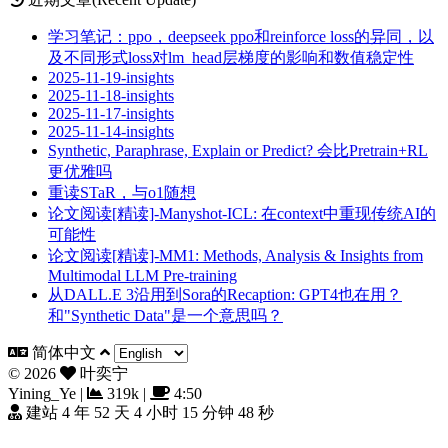
学习笔记：ppo，deepseek ppo和reinforce loss的异同，以
及不同形式loss对lm_head层梯度的影响和数值稳定性
2025-11-19-insights
2025-11-18-insights
2025-11-17-insights
2025-11-14-insights
Synthetic, Paraphrase, Explain or Predict? 会比Pretrain+RL
更优雅吗
重读STaR，与o1随想
论文阅读[精读]-Manyshot-ICL: 在context中重现传统AI的
可能性
论文阅读[精读]-MM1: Methods, Analysis & Insights from
Multimodal LLM Pre-training
从DALL.E 3沿用到Sora的Recaption: GPT4也在用？
和"Synthetic Data"是一个意思吗？
简体中文
©
2026
叶奕宁
Yining_Ye
|
319k
|
4:50
建站 4 年 52 天 4 小时 15 分钟 49 秒