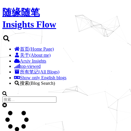
随缘随笔
Insights Flow
首页(Home Page)
关于(About me)
Arxiv Insights
top-viewed
所有笔记(All Blogs)
Show only English blogs
搜索(Blog Search)