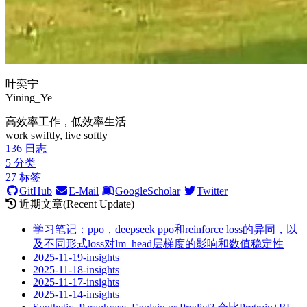
叶奕宁
Yining_Ye
高效率工作，低效率生活
work swiftly, live softly
136
日志
5
分类
27
标签
GitHub
E-Mail
GoogleScholar
Twitter
近期文章(Recent Update)
学习笔记：ppo，deepseek ppo和reinforce loss的异同，以
及不同形式loss对lm_head层梯度的影响和数值稳定性
2025-11-19-insights
2025-11-18-insights
2025-11-17-insights
2025-11-14-insights