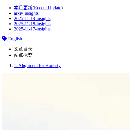
本月更新(Recent Update)
arxiv-insights
2025-11-19-insights
2025-11-18-insights
2025-11-17-insights
English
文章目录
站点概览
1.
Alignment for Honesty