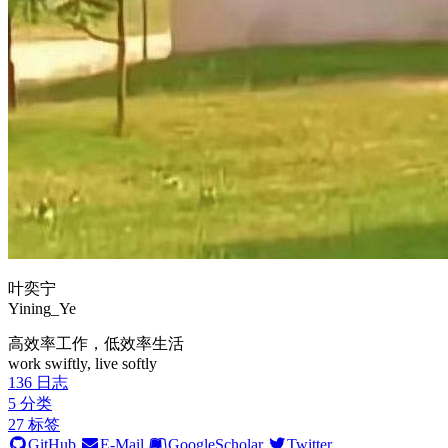
叶奕宁
Yining_Ye
高效率工作，低效率生活
work swiftly, live softly
136
日志
5
分类
27
标签
GitHub
E-Mail
GoogleScholar
Twitter