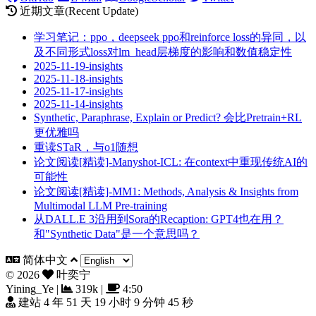
近期文章(Recent Update)
学习笔记：ppo，deepseek ppo和reinforce loss的异同，以
及不同形式loss对lm_head层梯度的影响和数值稳定性
2025-11-19-insights
2025-11-18-insights
2025-11-17-insights
2025-11-14-insights
Synthetic, Paraphrase, Explain or Predict? 会比Pretrain+RL
更优雅吗
重读STaR，与o1随想
论文阅读[精读]-Manyshot-ICL: 在context中重现传统AI的
可能性
论文阅读[精读]-MM1: Methods, Analysis & Insights from
Multimodal LLM Pre-training
从DALL.E 3沿用到Sora的Recaption: GPT4也在用？
和"Synthetic Data"是一个意思吗？
简体中文
©
2026
叶奕宁
Yining_Ye
|
319k
|
4:50
建站 4 年 51 天 19 小时 9 分钟 47 秒