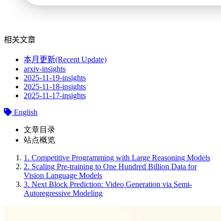
相关文章
本月更新(Recent Update)
arxiv-insights
2025-11-19-insights
2025-11-18-insights
2025-11-17-insights
English
文章目录
站点概览
1.
Competitive Programming with Large Reasoning Models
2.
Scaling Pre-training to One Hundred Billion Data for
Vision Language Models
3.
Next Block Prediction: Video Generation via Semi-
Autoregressive Modeling