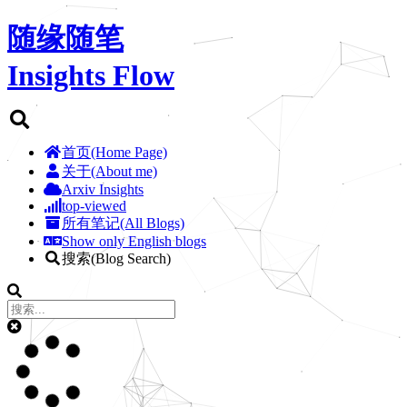
随缘随笔
Insights Flow
首页(Home Page)
关于(About me)
Arxiv Insights
top-viewed
所有笔记(All Blogs)
Show only English blogs
搜索(Blog Search)