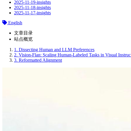
2025-11-19-insights
2025-11-18-insights
2025-11-17-insights
English
文章目录
站点概览
1.
Dissecting Human and LLM Preferences
2.
Vision-Flan: Scaling Human-Labeled Tasks in Visual Instruc
3.
Reformatted Alignment