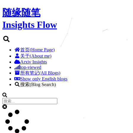
随缘随笔
Insights Flow
首页(Home Page)
关于(About me)
Arxiv Insights
top-viewed
所有笔记(All Blogs)
Show only English blogs
搜索(Blog Search)