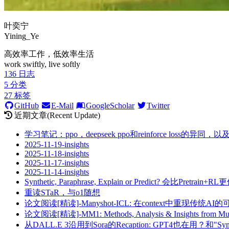
叶奕宁
Yining_Ye
高效率工作，低效率生活
work swiftly, live softly
136
日志
5
分类
27
标签
GitHub
E-Mail
GoogleScholar
Twitter
近期文章(Recent Update)
学习笔记：ppo，deepseek ppo和reinforce loss的
2025-11-19-insights
2025-11-18-insights
2025-11-17-insights
2025-11-14-insights
Synthetic, Paraphrase, Explain or Predict? 会比Pretrain+
重读STaR，与o1随想
论文阅读[精读]-Manyshot-ICL: 在context中重现传统AI
论文阅读[精读]-MM1: Methods, Analysis & Insights from Mult
从DALL.E 3沿用到Sora的Recaption: GPT4也在用？和"Sy