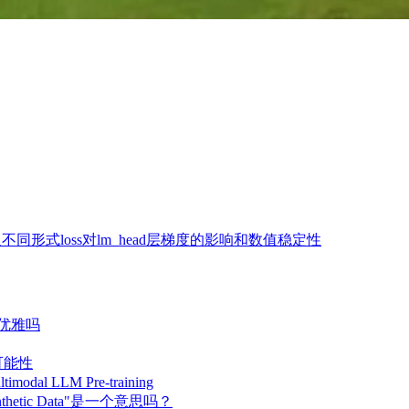
异同，以及不同形式loss对lm_head层梯度的影响和数值稳定性
RL更优雅吗
的可能性
imodal LLM Pre-training
nthetic Data"是一个意思吗？