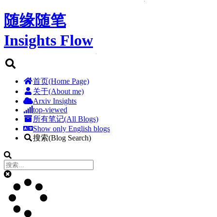
随缘随笔
Insights Flow
首页(Home Page)
关于(About me)
Arxiv Insights
top-viewed
所有笔记(All Blogs)
Show only English blogs
搜索(Blog Search)