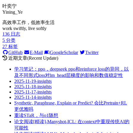
叶奕宁
Yining_Ye
高效率工作，低效率生活
work swiftly, live softly
136
日志
5
分类
27
标签
GitHub
E-Mail
GoogleScholar
Twitter
近期文章(Recent Update)
学习笔记：ppo，deepseek ppo和reinforce loss的异同，以
及不同形式loss对lm_head层梯度的影响和数值稳定性
2025-11-19-insights
2025-11-18-insights
2025-11-17-insights
2025-11-14-insights
Synthetic, Paraphrase, Explain or Predict? 会比Pretrain+RL
更优雅吗
重读STaR，与o1随想
论文阅读[精读]-Manyshot-ICL: 在context中重现传统AI的
可能性