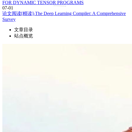
FOR DYNAMIC TENSOR PROGRAMS
07-01
论文阅读[精读]-The Deep Learning Compiler: A Comprehensive
Survey
文章目录
站点概览