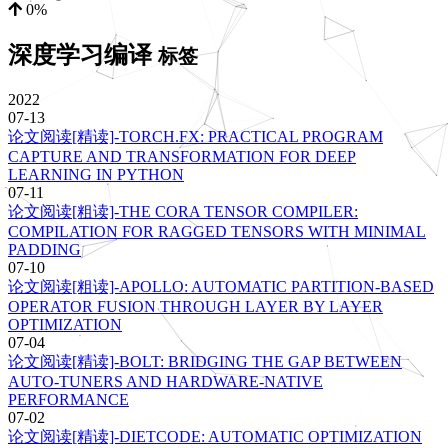
0%
深度学习编译
标签
2022
07-13
论文阅读[精读]-TORCH.FX: PRACTICAL PROGRAM
CAPTURE AND TRANSFORMATION FOR DEEP
LEARNING IN PYTHON
07-11
论文阅读[粗读]-THE CORA TENSOR COMPILER:
COMPILATION FOR RAGGED TENSORS WITH MINIMAL
PADDING
07-10
论文阅读[粗读]-APOLLO: AUTOMATIC PARTITION-BASED
OPERATOR FUSION THROUGH LAYER BY LAYER
OPTIMIZATION
07-04
论文阅读[精读]-BOLT: BRIDGING THE GAP BETWEEN
AUTO-TUNERS AND HARDWARE-NATIVE
PERFORMANCE
07-02
论文阅读[精读]-DIETCODE: AUTOMATIC OPTIMIZATION