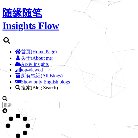
随缘随笔
Insights Flow
首页(Home Page)
关于(About me)
Arxiv Insights
top-viewed
所有笔记(All Blogs)
Show only English blogs
搜索(Blog Search)