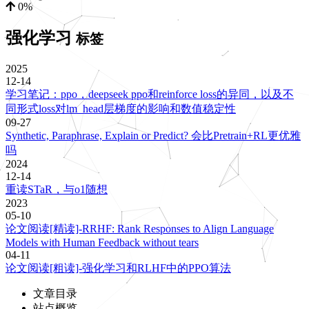
0%
强化学习
标签
2025
12-14
学习笔记：ppo，deepseek ppo和reinforce loss的异同，以及不
同形式loss对lm_head层梯度的影响和数值稳定性
09-27
Synthetic, Paraphrase, Explain or Predict? 会比Pretrain+RL更优雅
吗
2024
12-14
重读STaR，与o1随想
2023
05-10
论文阅读[精读]-RRHF: Rank Responses to Align Language
Models with Human Feedback without tears
04-11
论文阅读[粗读]-强化学习和RLHF中的PPO算法
文章目录
站点概览