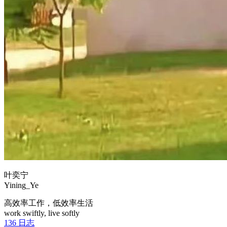
叶奕宁
Yining_Ye
高效率工作，低效率生活
work swiftly, live softly
136
日志