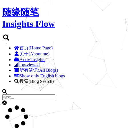
随缘随笔
Insights Flow
首页(Home Page)
关于(About me)
Arxiv Insights
top-viewed
所有笔记(All Blogs)
Show only English blogs
搜索(Blog Search)