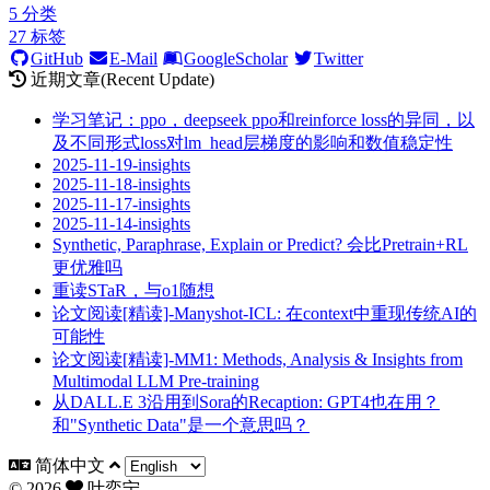
5
分类
27
标签
GitHub
E-Mail
GoogleScholar
Twitter
近期文章(Recent Update)
学习笔记：ppo，deepseek ppo和reinforce loss的异同，以
及不同形式loss对lm_head层梯度的影响和数值稳定性
2025-11-19-insights
2025-11-18-insights
2025-11-17-insights
2025-11-14-insights
Synthetic, Paraphrase, Explain or Predict? 会比Pretrain+RL
更优雅吗
重读STaR，与o1随想
论文阅读[精读]-Manyshot-ICL: 在context中重现传统AI的
可能性
论文阅读[精读]-MM1: Methods, Analysis & Insights from
Multimodal LLM Pre-training
从DALL.E 3沿用到Sora的Recaption: GPT4也在用？
和"Synthetic Data"是一个意思吗？
简体中文
©
2026
叶奕宁